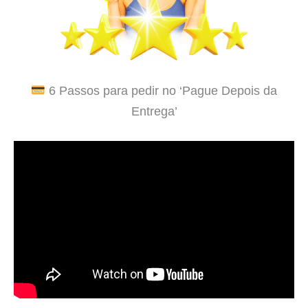
6 Passos para pedir no ‘Pague Depois da
Entrega’