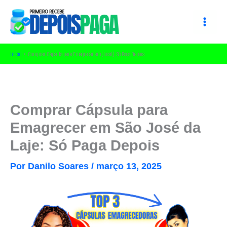
Ir
para
o
conteúdo
Início
Comprar Cápsula para Emagrecer em [local]: Só Paga Depois
Comprar Cápsula para
Emagrecer em São José da
Laje: Só Paga Depois
Por
Danilo Soares
/
março 13, 2025