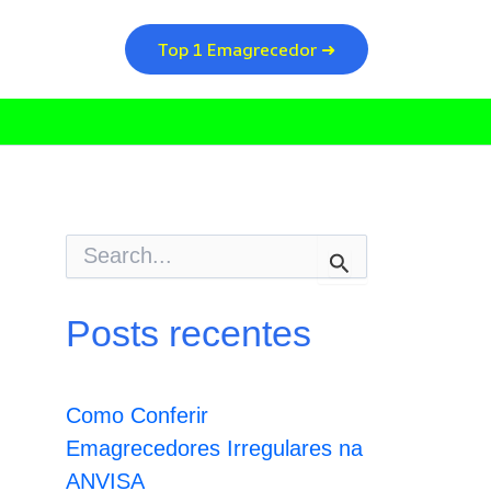
Top 1 Emagrecedor ➜
P
e
s
q
Posts recentes
u
i
s
a
Como Conferir
r
p
Emagrecedores Irregulares na
o
ANVISA
r