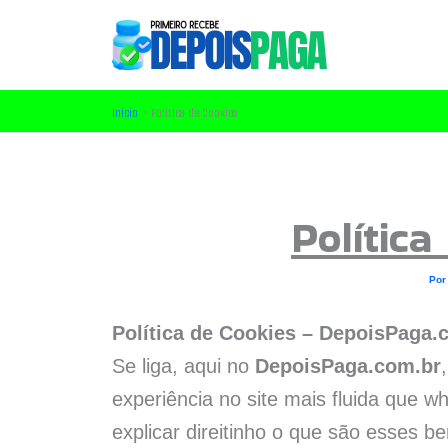
Ir
para
o
conteúdo
Início
Política de Cookies
Política
Po
Política de Cookies – DepoisPaga.
Se liga, aqui no
DepoisPaga.com.br
experiência no site mais fluida que wh
explicar direitinho o que são esses b