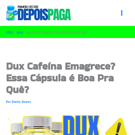
Ir
para
o
conteúdo
Início
Saúde
Dux Cafeína Emagrece? Essa Cápsula é Boa Pra Quê?
Dux Cafeína Emagrece?
Essa Cápsula é Boa Pra
Quê?
Por
Danilo Soares