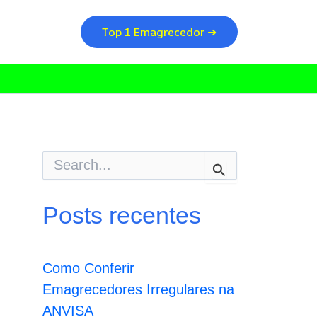
Top 1 Emagrecedor ➜
P
e
s
q
Posts recentes
u
i
s
a
Como Conferir
r
p
Emagrecedores Irregulares na
o
ANVISA
r