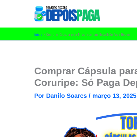
Ir
para
o
conteúdo
Início
Comprar Cápsula para Emagrecer em [local]: Só Paga Depois
Comprar Cápsula par
Coruripe: Só Paga De
Por
Danilo Soares
/
março 13, 2025