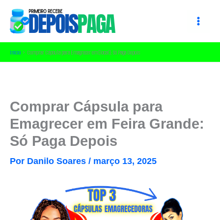
Ir
para
o
conteúdo
Início
Comprar Cápsula para Emagrecer em [local]: Só Paga Depois
Comprar Cápsula para
Emagrecer em Feira Grande:
Só Paga Depois
Por
Danilo Soares
/
março 13, 2025