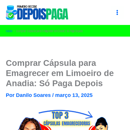
Ir
para
o
conteúdo
Início
Comprar Cápsula para Emagrecer em [local]: Só Paga Depois
Comprar Cápsula para
Emagrecer em Limoeiro de
Anadia: Só Paga Depois
Por
Danilo Soares
/
março 13, 2025