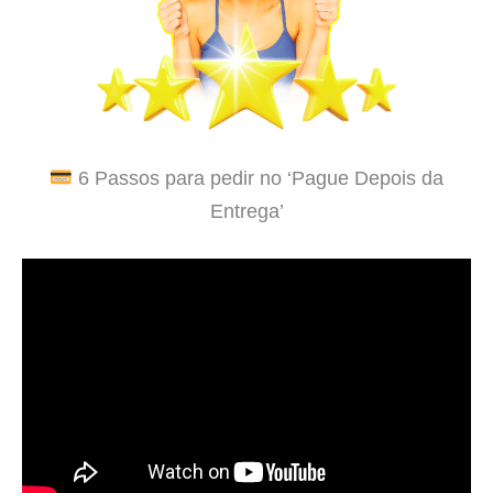
6 Passos para pedir no ‘Pague Depois da
Entrega’