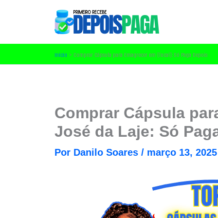
Ir
para
o
conteúdo
Início
Comprar Cápsula para Emagrecer em [local]: Só Paga Depois
Comprar Cápsula par
José da Laje: Só Pag
Por
Danilo Soares
/
março 13, 2025