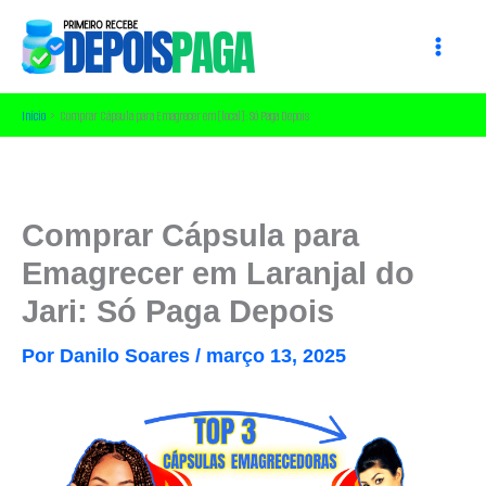
Ir
para
o
conteúdo
Início
Comprar Cápsula para Emagrecer em [local]: Só Paga Depois
Comprar Cápsula para
Emagrecer em Laranjal do
Jari: Só Paga Depois
Por
Danilo Soares
/
março 13, 2025