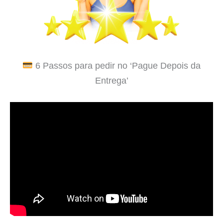
6 Passos para pedir no ‘Pague Depois da
Entrega’