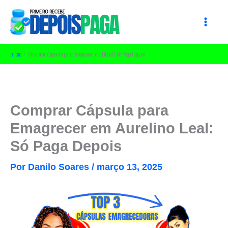
Ir
para
o
conteúdo
Início
Comprar Cápsula para Emagrecer em [local]: Só Paga Depois
Comprar Cápsula para
Emagrecer em Aurelino Leal:
Só Paga Depois
Por
Danilo Soares
/
março 13, 2025