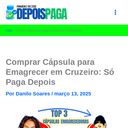
Ir
para
o
conteúdo
Início
Comprar Cápsula para Emagrecer em [local]: Só Paga Depois
Comprar Cápsula para
Emagrecer em Cruzeiro: Só
Paga Depois
Por
Danilo Soares
/
março 13, 2025