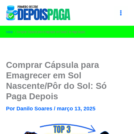
Ir
para
o
conteúdo
Início
Comprar Cápsula para Emagrecer em [local]: Só Paga Depois
Comprar Cápsula para
Emagrecer em Sol
Nascente/Pôr do Sol: Só
Paga Depois
Por
Danilo Soares
/
março 13, 2025