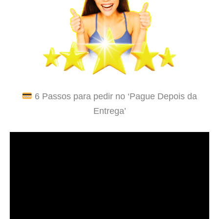
6 Passos para pedir no ‘Pague Depois da
Entrega’