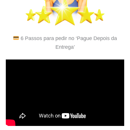
6 Passos para pedir no ‘Pague Depois da
Entrega’