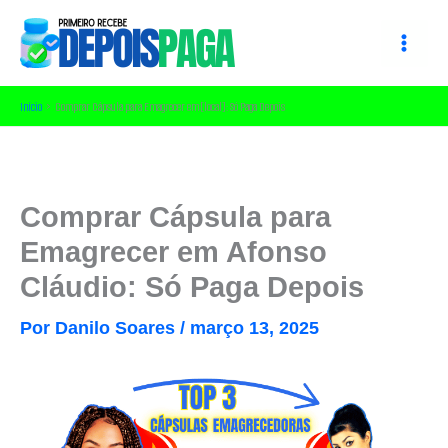
Ir
para
o
conteúdo
Início
Comprar Cápsula para Emagrecer em [local]: Só Paga Depois
Comprar Cápsula para
Emagrecer em Afonso
Cláudio: Só Paga Depois
Por
Danilo Soares
/
março 13, 2025