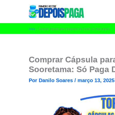
Ir
para
o
conteúdo
Início
Comprar Cápsula para Emagrecer em [local]: Só Paga Depois
Comprar Cápsula par
Sooretama: Só Paga 
Por
Danilo Soares
/
março 13, 2025