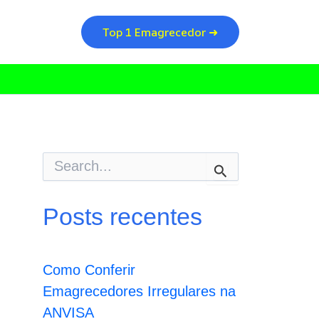
Top 1 Emagrecedor ➜
P
e
s
q
Posts recentes
u
i
s
a
Como Conferir
r
p
Emagrecedores Irregulares na
o
ANVISA
r