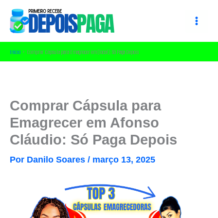
Ir
para
o
conteúdo
Início
Comprar Cápsula para Emagrecer em [local]: Só Paga Depois
Comprar Cápsula para
Emagrecer em Afonso
Cláudio: Só Paga Depois
Por
Danilo Soares
/
março 13, 2025