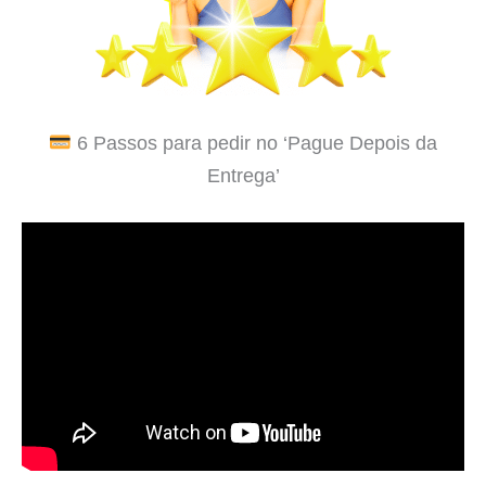
6 Passos para pedir no ‘Pague Depois da
Entrega’