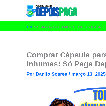
Ir
para
o
conteúdo
Início
Comprar Cápsula para Emagrecer em [local]: Só Paga Depois
Comprar Cápsula par
Inhumas: Só Paga De
Por
Danilo Soares
/
março 13, 2025