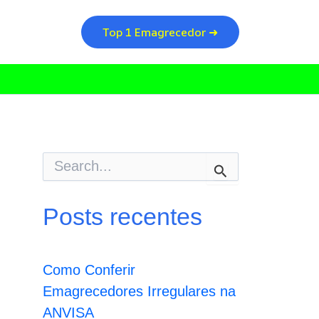
Top 1 Emagrecedor ➜
P
e
s
q
Posts recentes
u
i
s
a
Como Conferir
r
p
Emagrecedores Irregulares na
o
ANVISA
r