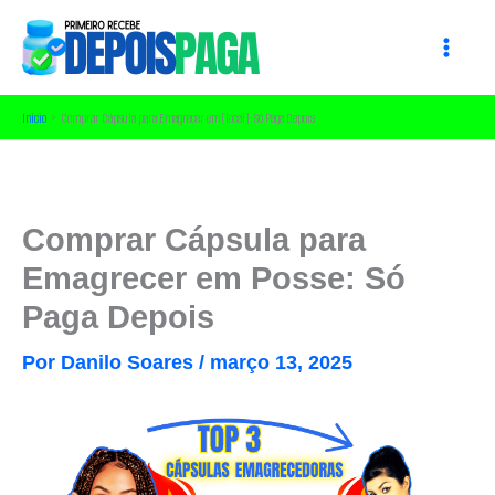
Ir
para
o
conteúdo
Início
Comprar Cápsula para Emagrecer em [local]: Só Paga Depois
Comprar Cápsula para
Emagrecer em Posse: Só
Paga Depois
Por
Danilo Soares
/
março 13, 2025