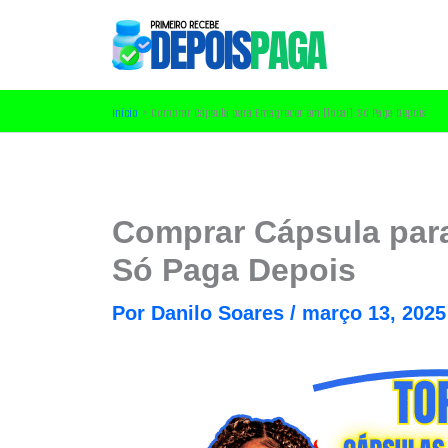
Ir
para
o
conteúdo
Início
Comprar Cápsula para Emagrecer em [local]: Só Paga Depois
Comprar Cápsula para
Só Paga Depois
Por
Danilo Soares
/
março 13, 2025