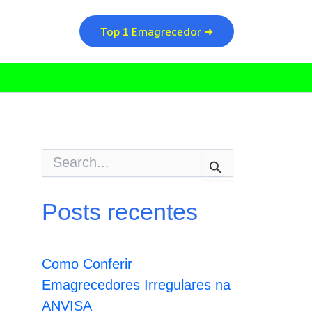
Top 1 Emagrecedor ➜
P
e
s
q
Posts recentes
u
i
s
a
Como Conferir
r
p
Emagrecedores Irregulares na
o
ANVISA
r