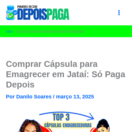
Ir
para
o
conteúdo
Início
Comprar Cápsula para Emagrecer em [local]: Só Paga Depois
Comprar Cápsula para
Emagrecer em Jataí: Só Paga
Depois
Por
Danilo Soares
/
março 13, 2025