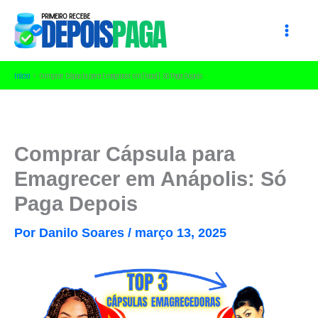
Ir
para
o
conteúdo
Início
Comprar Cápsula para Emagrecer em [local]: Só Paga Depois
Comprar Cápsula para
Emagrecer em Anápolis: Só
Paga Depois
Por
Danilo Soares
/
março 13, 2025