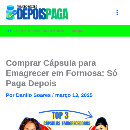
Ir
para
o
conteúdo
Início
Comprar Cápsula para Emagrecer em [local]: Só Paga Depois
Comprar Cápsula para
Emagrecer em Formosa: Só
Paga Depois
Por
Danilo Soares
/
março 13, 2025