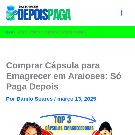
Ir
para
o
conteúdo
Início
Comprar Cápsula para Emagrecer em [local]: Só Paga Depois
Comprar Cápsula para
Emagrecer em Araioses: Só
Paga Depois
Por
Danilo Soares
/
março 13, 2025