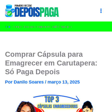
Ir
para
o
conteúdo
Início
Comprar Cápsula para Emagrecer em [local]: Só Paga Depois
Comprar Cápsula para
Emagrecer em Carutapera:
Só Paga Depois
Por
Danilo Soares
/
março 13, 2025