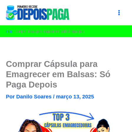
Ir
para
o
conteúdo
Início
Comprar Cápsula para Emagrecer em [local]: Só Paga Depois
Comprar Cápsula para
Emagrecer em Balsas: Só
Paga Depois
Por
Danilo Soares
/
março 13, 2025