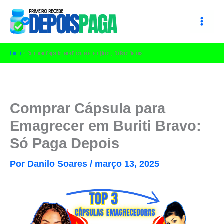
Ir
para
o
conteúdo
Início
Comprar Cápsula para Emagrecer em [local]: Só Paga Depois
Comprar Cápsula para
Emagrecer em Buriti Bravo:
Só Paga Depois
Por
Danilo Soares
/
março 13, 2025