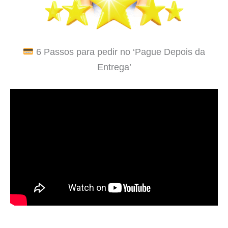
6 Passos para pedir no ‘Pague Depois da
Entrega’