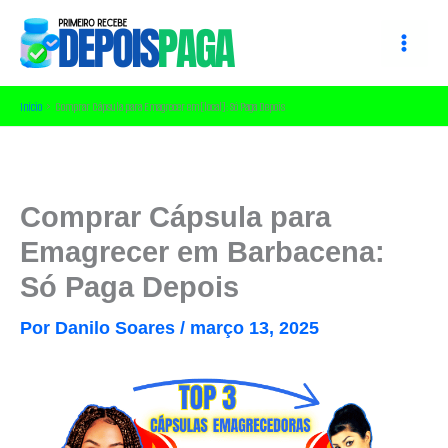
Ir
para
o
conteúdo
Início
Comprar Cápsula para Emagrecer em [local]: Só Paga Depois
Comprar Cápsula para
Emagrecer em Barbacena:
Só Paga Depois
Por
Danilo Soares
/
março 13, 2025