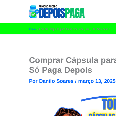
Ir
para
o
conteúdo
Início
Comprar Cápsula para Emagrecer em [local]: Só Paga Depois
Comprar Cápsula par
Só Paga Depois
Por
Danilo Soares
/
março 13, 2025