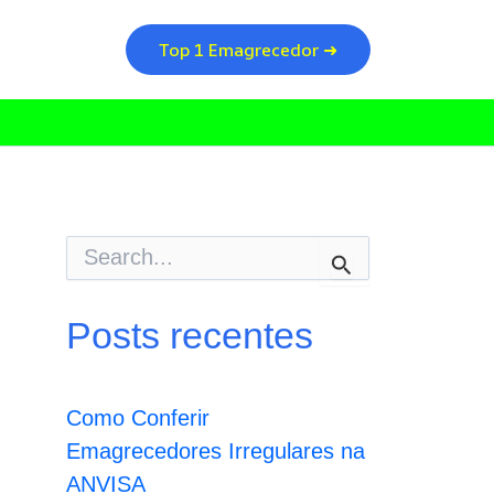
Top 1 Emagrecedor ➜
P
e
s
q
Posts recentes
u
i
s
a
Como Conferir
r
p
Emagrecedores Irregulares na
o
ANVISA
r