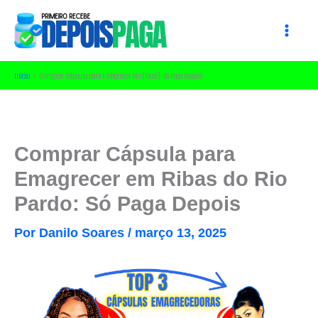
Ir
para
o
conteúdo
Início
Comprar Cápsula para Emagrecer em [local]: Só Paga Depois
Comprar Cápsula para
Emagrecer em Ribas do Rio
Pardo: Só Paga Depois
Por
Danilo Soares
/
março 13, 2025