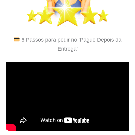
6 Passos para pedir no ‘Pague Depois da
Entrega’