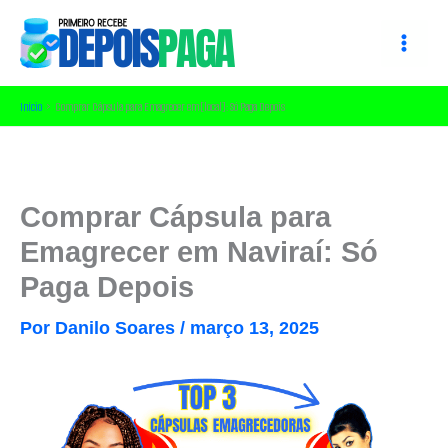
Ir
para
o
conteúdo
Início
Comprar Cápsula para Emagrecer em [local]: Só Paga Depois
Comprar Cápsula para
Emagrecer em Naviraí: Só
Paga Depois
Por
Danilo Soares
/
março 13, 2025