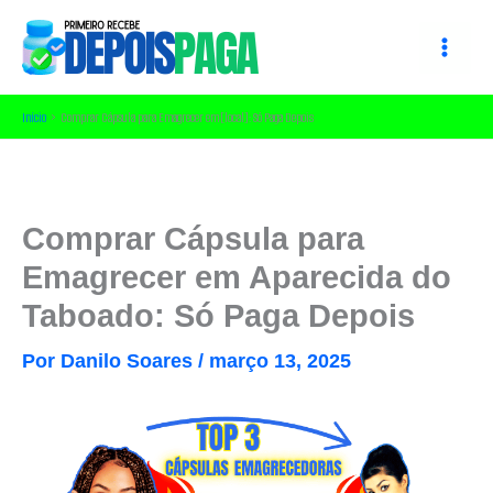
Ir
para
o
conteúdo
Início
Comprar Cápsula para Emagrecer em [local]: Só Paga Depois
Comprar Cápsula para
Emagrecer em Aparecida do
Taboado: Só Paga Depois
Por
Danilo Soares
/
março 13, 2025