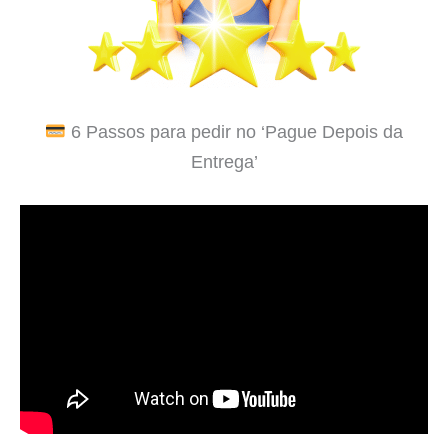
6 Passos para pedir no ‘Pague Depois da
Entrega’