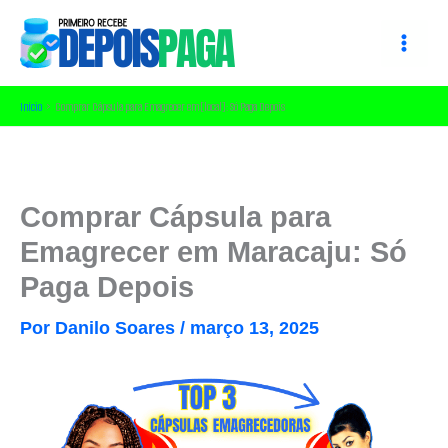
Ir
para
o
conteúdo
Início
Comprar Cápsula para Emagrecer em [local]: Só Paga Depois
Comprar Cápsula para
Emagrecer em Maracaju: Só
Paga Depois
Por
Danilo Soares
/
março 13, 2025