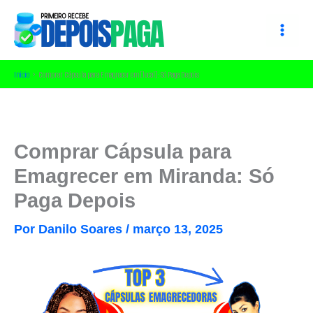
Ir
para
o
conteúdo
Início
Comprar Cápsula para Emagrecer em [local]: Só Paga Depois
Comprar Cápsula para
Emagrecer em Miranda: Só
Paga Depois
Por
Danilo Soares
/
março 13, 2025