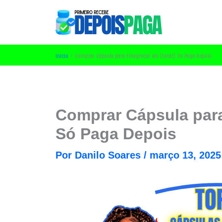
Ir
para
o
conteúdo
Início
Comprar Cápsula para Emagrecer em [local]: Só Paga Depois
Comprar Cápsula par
Só Paga Depois
Por
Danilo Soares
/
março 13, 2025