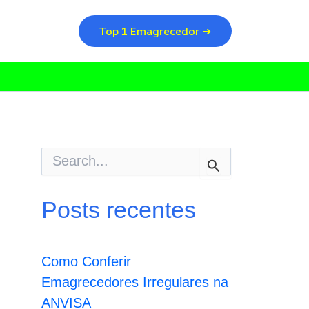
Top 1 Emagrecedor ➜
P
e
s
q
Posts recentes
u
i
s
a
Como Conferir
r
p
Emagrecedores Irregulares na
o
ANVISA
r