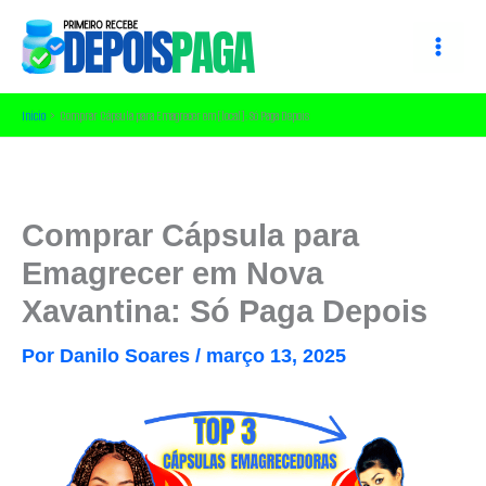
Ir
para
o
conteúdo
Início
Comprar Cápsula para Emagrecer em [local]: Só Paga Depois
Comprar Cápsula para
Emagrecer em Nova
Xavantina: Só Paga Depois
Por
Danilo Soares
/
março 13, 2025