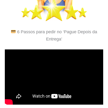
6 Passos para pedir no ‘Pague Depois da
Entrega’