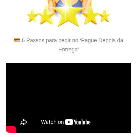
6 Passos para pedir no ‘Pague Depois da
Entrega’