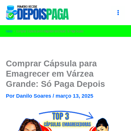
Ir
para
o
conteúdo
Início
Comprar Cápsula para Emagrecer em [local]: Só Paga Depois
Comprar Cápsula para
Emagrecer em Várzea
Grande: Só Paga Depois
Por
Danilo Soares
/
março 13, 2025