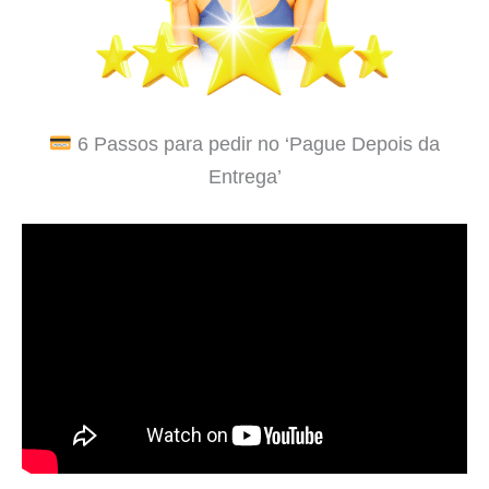
6 Passos para pedir no ‘Pague Depois da
Entrega’