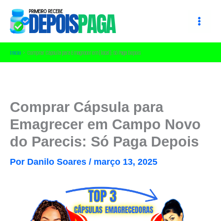
Ir
para
o
conteúdo
Início
Comprar Cápsula para Emagrecer em [local]: Só Paga Depois
Comprar Cápsula para
Emagrecer em Campo Novo
do Parecis: Só Paga Depois
Por
Danilo Soares
/
março 13, 2025