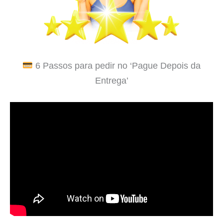
6 Passos para pedir no ‘Pague Depois da
Entrega’