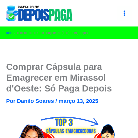
Ir
para
o
conteúdo
Início
Comprar Cápsula para Emagrecer em [local]: Só Paga Depois
Comprar Cápsula para
Emagrecer em Mirassol
d'Oeste: Só Paga Depois
Por
Danilo Soares
/
março 13, 2025