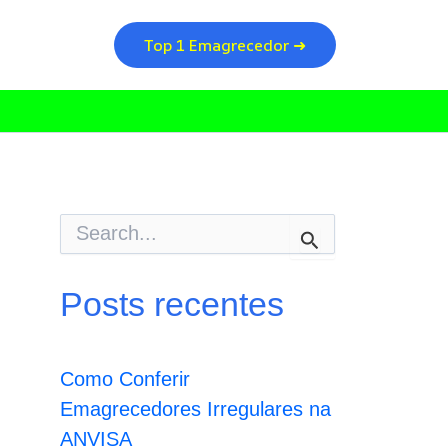
Top 1 Emagrecedor ➜
P
e
s
q
Posts recentes
u
i
s
a
Como Conferir
r
p
Emagrecedores Irregulares na
o
ANVISA
r