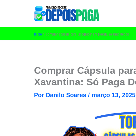
Ir
para
o
conteúdo
Início
Comprar Cápsula para Emagrecer em [local]: Só Paga Depois
Comprar Cápsula par
Xavantina: Só Paga D
Por
Danilo Soares
/
março 13, 2025