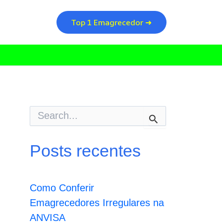
Top 1 Emagrecedor ➜
P
e
s
q
Posts recentes
u
i
s
a
Como Conferir
r
p
Emagrecedores Irregulares na
o
ANVISA
r