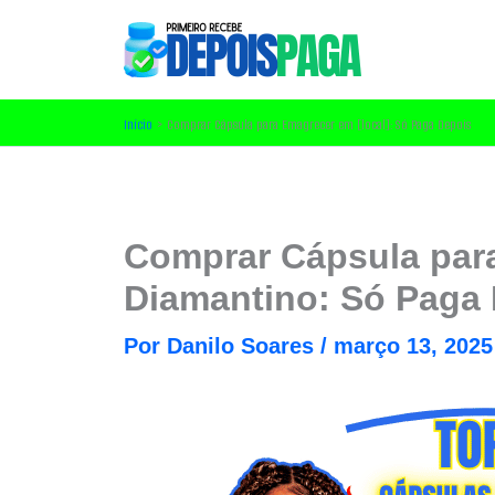
Ir
para
o
conteúdo
Início
Comprar Cápsula para Emagrecer em [local]: Só Paga Depois
Comprar Cápsula par
Diamantino: Só Paga
Por
Danilo Soares
/
março 13, 2025