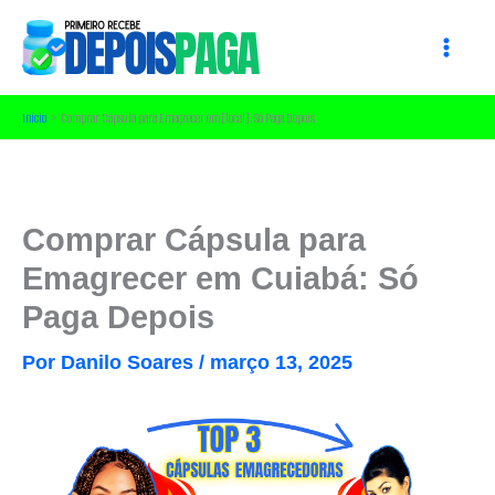
Ir
para
o
conteúdo
Início
Comprar Cápsula para Emagrecer em [local]: Só Paga Depois
Comprar Cápsula para
Emagrecer em Cuiabá: Só
Paga Depois
Por
Danilo Soares
/
março 13, 2025