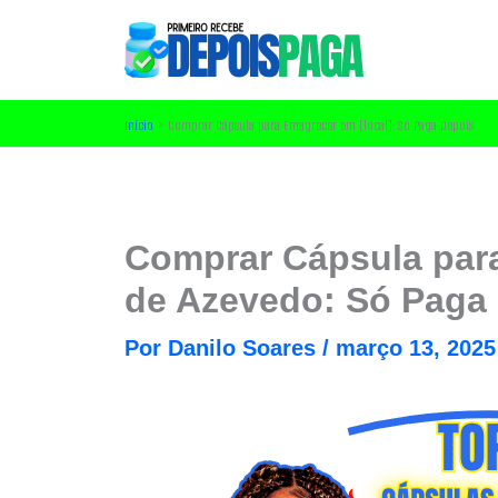
Ir
para
o
conteúdo
Início
Comprar Cápsula para Emagrecer em [local]: Só Paga Depois
Comprar Cápsula par
de Azevedo: Só Paga
Por
Danilo Soares
/
março 13, 2025