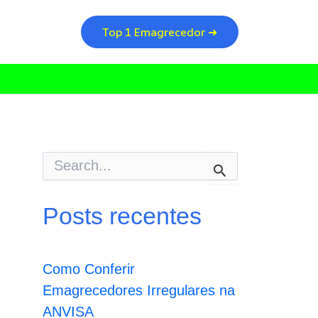
Top 1 Emagrecedor ➜
P
e
s
q
Posts recentes
u
i
s
a
Como Conferir
r
p
Emagrecedores Irregulares na
o
ANVISA
r