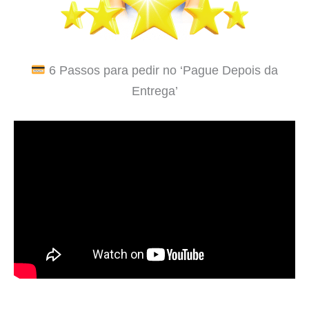
6 Passos para pedir no ‘Pague Depois da
Entrega’