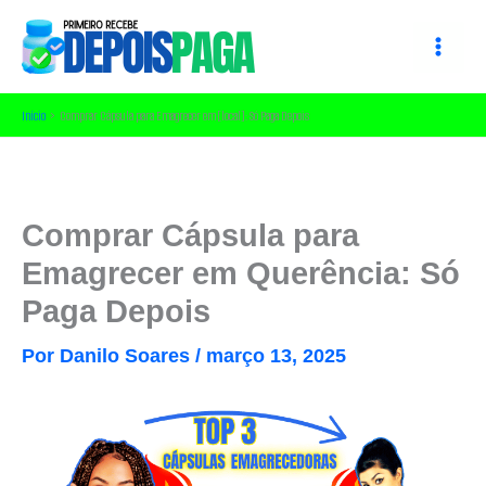
Ir
para
o
conteúdo
Início
Comprar Cápsula para Emagrecer em [local]: Só Paga Depois
Comprar Cápsula para
Emagrecer em Querência: Só
Paga Depois
Por
Danilo Soares
/
março 13, 2025