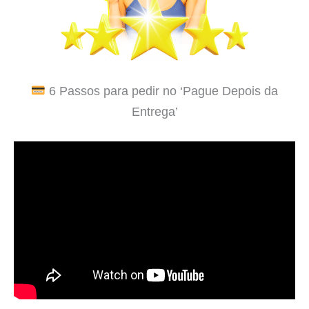
6 Passos para pedir no ‘Pague Depois da
Entrega’