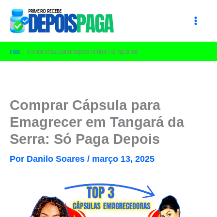
Ir
para
o
conteúdo
Início
Comprar Cápsula para Emagrecer em [local]: Só Paga Depois
Comprar Cápsula para
Emagrecer em Tangará da
Serra: Só Paga Depois
Por
Danilo Soares
/
março 13, 2025