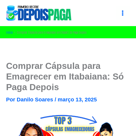
Ir
para
o
conteúdo
Início
Comprar Cápsula para Emagrecer em [local]: Só Paga Depois
Comprar Cápsula para
Emagrecer em Itabaiana: Só
Paga Depois
Por
Danilo Soares
/
março 13, 2025