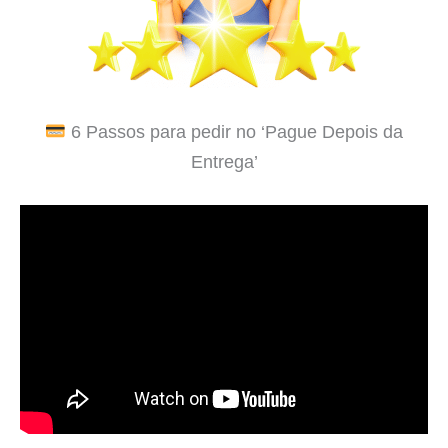
6 Passos para pedir no ‘Pague Depois da
Entrega’