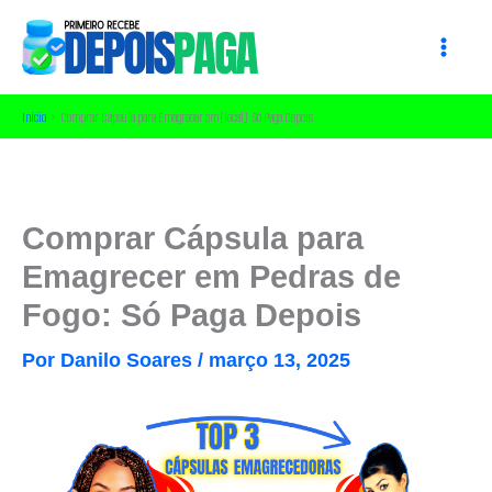
Ir
para
o
conteúdo
Início
Comprar Cápsula para Emagrecer em [local]: Só Paga Depois
Comprar Cápsula para
Emagrecer em Pedras de
Fogo: Só Paga Depois
Por
Danilo Soares
/
março 13, 2025