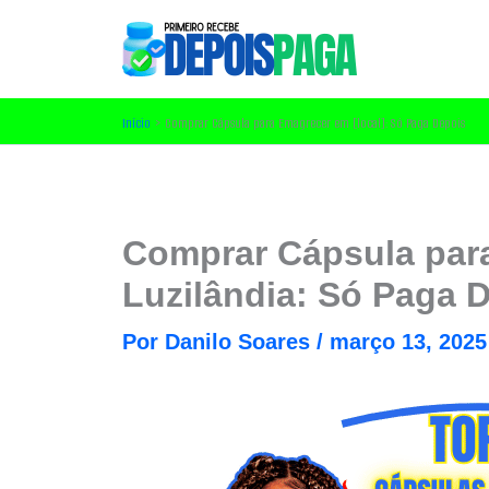
Ir
para
o
conteúdo
Início
Comprar Cápsula para Emagrecer em [local]: Só Paga Depois
Comprar Cápsula par
Luzilândia: Só Paga 
Por
Danilo Soares
/
março 13, 2025