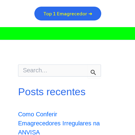
Top 1 Emagrecedor ➜
P
e
s
q
Posts recentes
u
i
s
a
Como Conferir
r
p
Emagrecedores Irregulares na
o
ANVISA
r