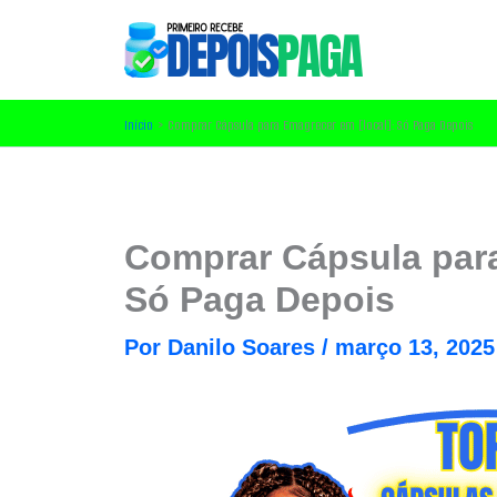
Ir
para
o
conteúdo
Início
Comprar Cápsula para Emagrecer em [local]: Só Paga Depois
Comprar Cápsula par
Só Paga Depois
Por
Danilo Soares
/
março 13, 2025