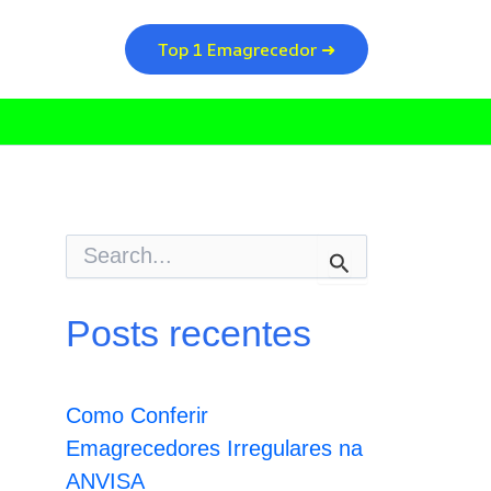
Top 1 Emagrecedor ➜
P
e
s
q
Posts recentes
u
i
s
a
Como Conferir
r
p
Emagrecedores Irregulares na
o
ANVISA
r