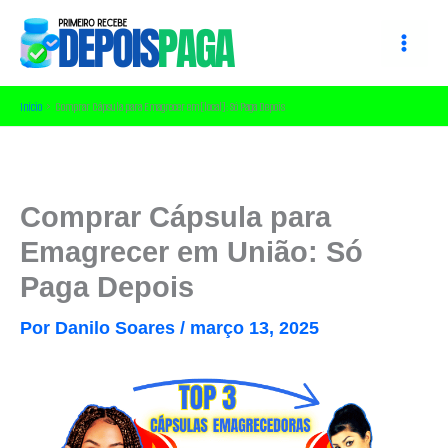
Ir
para
o
conteúdo
Início
Comprar Cápsula para Emagrecer em [local]: Só Paga Depois
Comprar Cápsula para
Emagrecer em União: Só
Paga Depois
Por
Danilo Soares
/
março 13, 2025