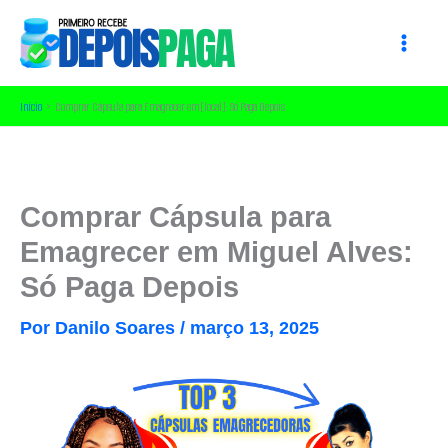
Ir
para
o
conteúdo
Início
Comprar Cápsula para Emagrecer em [local]: Só Paga Depois
Comprar Cápsula para
Emagrecer em Miguel Alves:
Só Paga Depois
Por
Danilo Soares
/
março 13, 2025