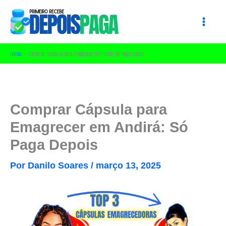
Ir
para
o
conteúdo
Início
Comprar Cápsula para Emagrecer em [local]: Só Paga Depois
Comprar Cápsula para
Emagrecer em Andirá: Só
Paga Depois
Por
Danilo Soares
/
março 13, 2025