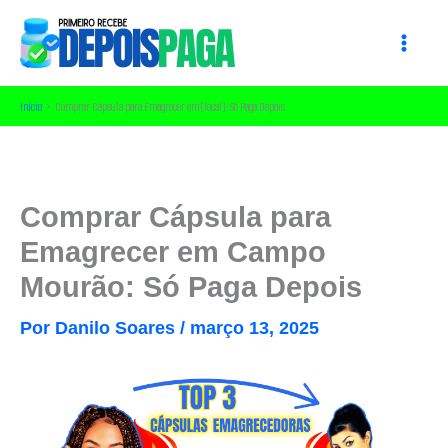
Ir
para
o
conteúdo
Início
Comprar Cápsula para Emagrecer em [local]: Só Paga Depois
Comprar Cápsula para
Emagrecer em Campo
Mourão: Só Paga Depois
Por
Danilo Soares
/
março 13, 2025