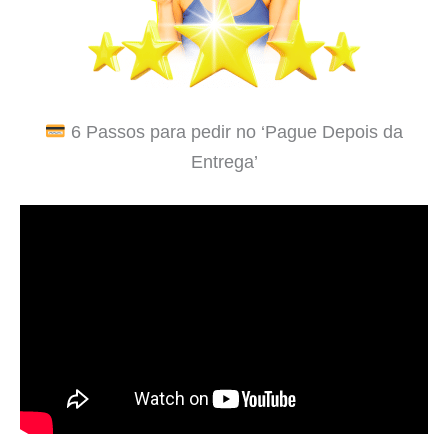
6 Passos para pedir no ‘Pague Depois da
Entrega’